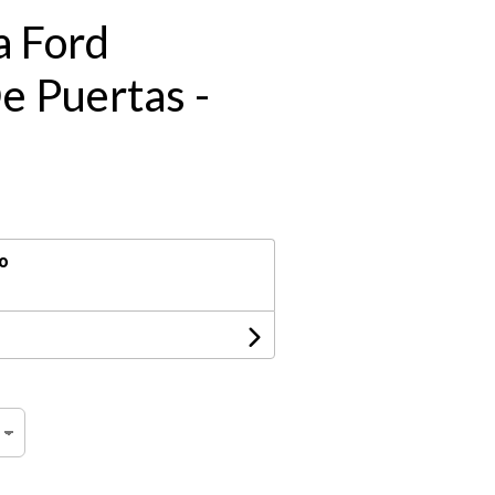
a Ford
e Puertas -
o