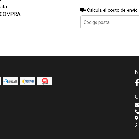
ata.
Calculá el costo de envío
 COMPRA.
N
C