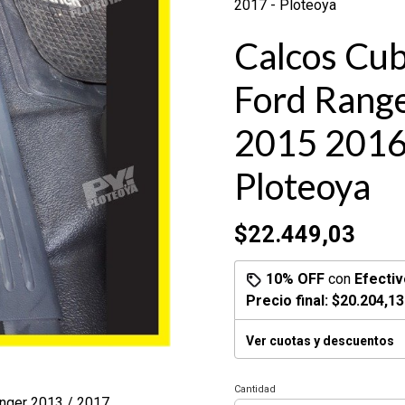
2017 - Ploteoya
Calcos Cub
Ford Rang
2015 2016
Ploteoya
$22.449,03
10% OFF
con
Efectiv
Precio final:
$20.204,13
Ver cuotas y descuentos
Cantidad
nger 2013 / 2017.