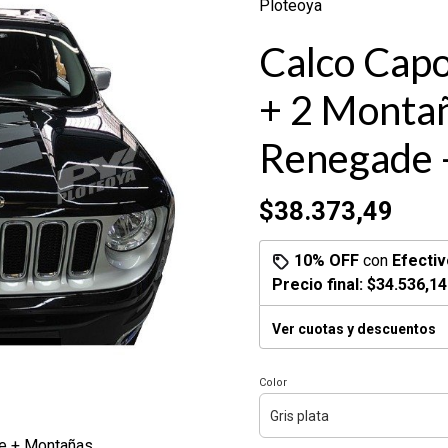
Ploteoya
Calco Capo
+ 2 Monta
Renegade -
$38.373,49
10% OFF
con
Efectiv
Precio final:
$34.536,14
Ver cuotas y descuentos
Color
e + Montañas.