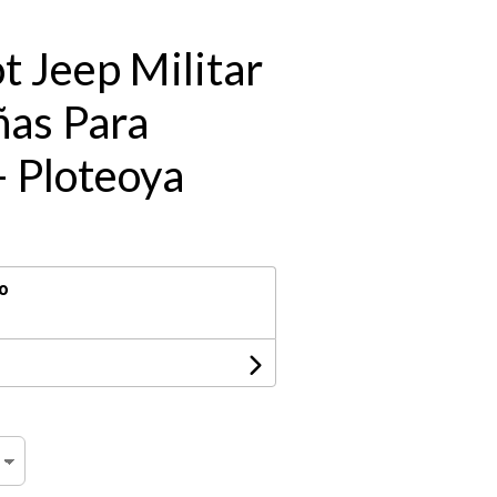
t Jeep Militar
ñas Para
 Ploteoya
o