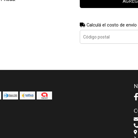
AGREG
Calculá el costo de envío
N
C