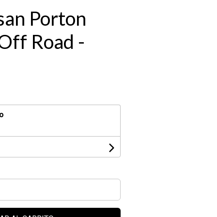
san Porton
 Off Road -
o