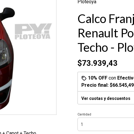
Ploteoya
Calco Fran
Renault Po
Techo - Pl
$73.939,43
10% OFF
con
Efectiv
Precio final:
$66.545,49
Ver cuotas y descuentos
Cantidad
n + Capot + Techo.