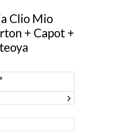
ja Clio Mio
rton + Capot +
oteoya
o