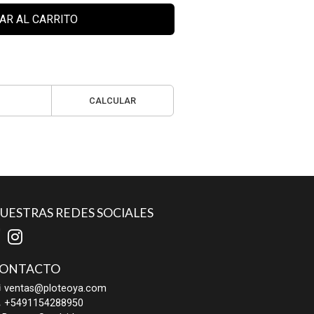
AR AL CARRITO
CALCULAR
UESTRAS REDES SOCIALES
ONTACTO
ventas@ploteoya.com
+5491154288950