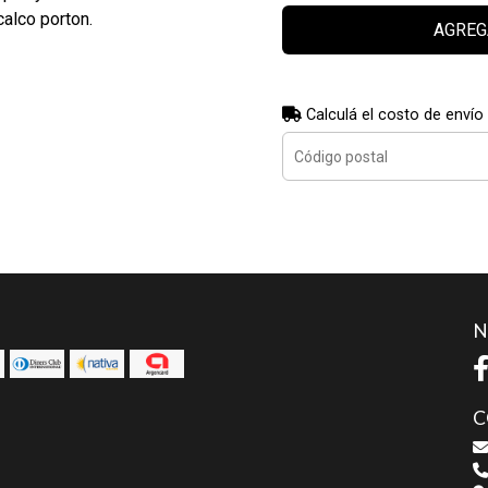
calco porton.
AGREG
Calculá el costo de envío
N
C