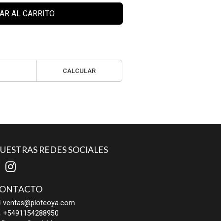
AR AL CARRITO
CALCULAR
UESTRAS REDES SOCIALES
ONTACTO
ventas@ploteoya.com
+5491154288950